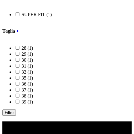
37
(1)
38
(1)
SUPER FIT
(1)
39
(1)
Filtro
Taglia
+
28
(1)
29
(1)
30
(1)
31
(1)
32
(1)
35
(1)
36
(1)
37
(1)
38
(1)
39
(1)
Filtro
Contatti