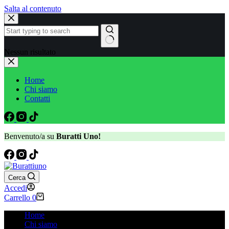
Salta al contenuto
Nessun risultato
Home
Chi siamo
Contatti
Benvenuto/a su
Buratti Uno!
Cerca
Accedi
Carrello
0
Home
Chi siamo