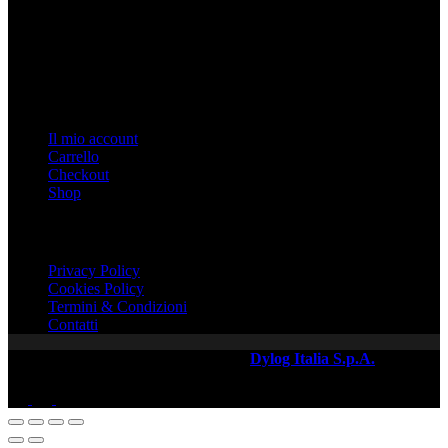
Indirizzo: Via Duomo n. 3, Biella, Italy
Tel: 015 32927
Email: info@burattiuno.com
P.IVA 02027390026
Link Veloci
Il mio account
Carrello
Checkout
Shop
Link Importanti
Privacy Policy
Cookies Policy
Termini & Condizioni
Contatti
Copyright © 2026 - Web Powered by
Dylog Italia S.p.A.