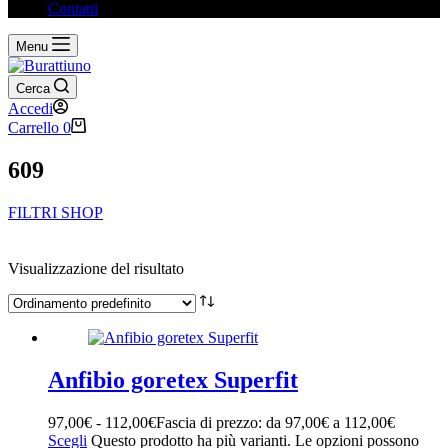
Contatti
Menu
Cerca
Accedi
Carrello
0
609
FILTRI SHOP
Filtra per prezzo
Visualizzazione del risultato
Prezzo minimo
Prezzo massimo
Ricerca tramite testo
Categorie
+
Anfibio goretex Superfit
97,00
€
-
112,00
€
Fascia di prezzo: da 97,00€ a 112,00€
CALZATURE
(1)
Scegli
Questo prodotto ha più varianti. Le opzioni possono