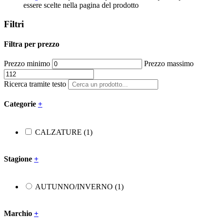
essere scelte nella pagina del prodotto
Stagione
+
Filtri
Filtra per prezzo
AUTUNNO/INVERNO
(1)
Prezzo minimo
Prezzo massimo
Marchio
+
Ricerca tramite testo
SUPER FIT
(1)
Categorie
+
Taglia
+
CALZATURE
(1)
28
(1)
Stagione
+
29
(1)
30
(1)
31
(1)
AUTUNNO/INVERNO
(1)
32
(1)
35
(1)
Marchio
+
36
(1)