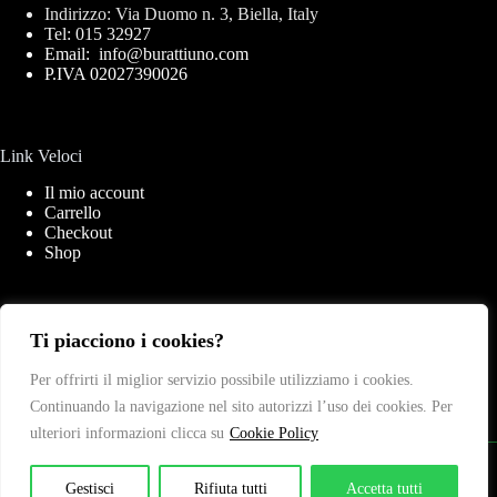
Indirizzo: Via Duomo n. 3, Biella, Italy
Tel: 015 32927
Email: info@burattiuno.com
P.IVA 02027390026
Link Veloci
Il mio account
Carrello
Checkout
Shop
Link Importanti
Ti piacciono i cookies?
Privacy Policy
Per offrirti il miglior servizio possibile utilizziamo i cookies.
Cookies Policy
Continuando la navigazione nel sito autorizzi l’uso dei cookies. Per
Termini & Condizioni
Contatti
ulteriori informazioni clicca su
Cookie Policy
Copyright © 2026 - Web Powered by
Dylog Italia S.p.A.
Gestisci
Rifiuta tutti
Accetta tutti