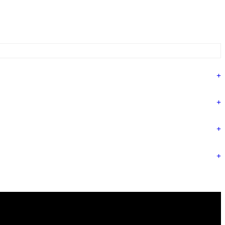
+
+
+
+