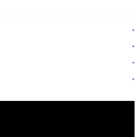
+
+
+
+