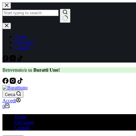
Home
Chi siamo
Contatti
Benvenuto/a su
Buratti Uno!
Cerca
Accedi
0
Home
Chi siamo
Contatti