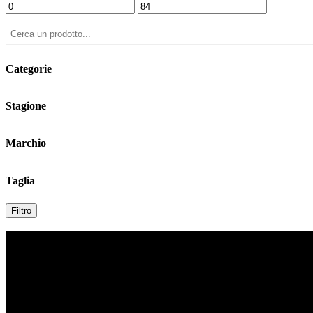
Categorie
Stagione
Marchio
Taglia
Filtro
Contatti
Indirizzo: Via Duomo n. 3, Biella, Italy
Tel: 015 32927
Email: info@burattiuno.com
P.IVA 02027390026