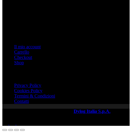
Indirizzo: Via Duomo n. 3, Biella, Italy
Tel: 015 32927
Email: info@burattiuno.com
P.IVA 02027390026
Link Veloci
Il mio account
Carrello
Checkout
Shop
Link Importanti
Privacy Policy
Cookies Policy
Termini & Condizioni
Contatti
Copyright © 2026 - Web Powered by
Dylog Italia S.p.A.