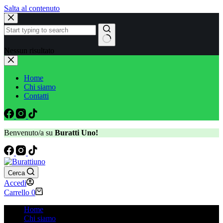
Salta al contenuto
Nessun risultato
Home
Chi siamo
Contatti
Benvenuto/a su
Buratti Uno!
Cerca
Accedi
Carrello
0
Home
Chi siamo