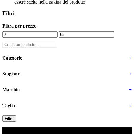
essere scelte nella pagina del prodotto
Stagione
+
Filtri
Marchio
+
Filtra per prezzo
Taglia
+
Categorie
+
Filtro
Stagione
+
Marchio
+
Taglia
+
Filtro
Contatti