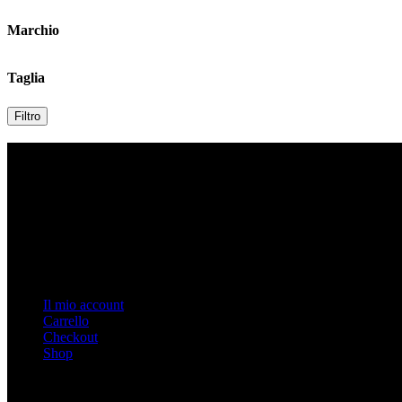
Marchio
Taglia
Filtro
Contatti
Indirizzo: Via Duomo n. 3, Biella, Italy
Tel: 015 32927
Email: info@burattiuno.com
P.IVA 02027390026
Link Veloci
Il mio account
Carrello
Checkout
Shop
Link Importanti