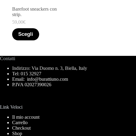
Marchio
+
Barefoot sneackers con
Taglia
+
strip.
59,00
€
Filtro
Scegli
Contatti
Indirizzo: Via Duomo n. 3, Biella, Italy
Tel: 015 32927
Email: info@burattiuno.com
P.IVA 02027390026
Link Veloci
Il mio account
Carrello
Checkout
Shop