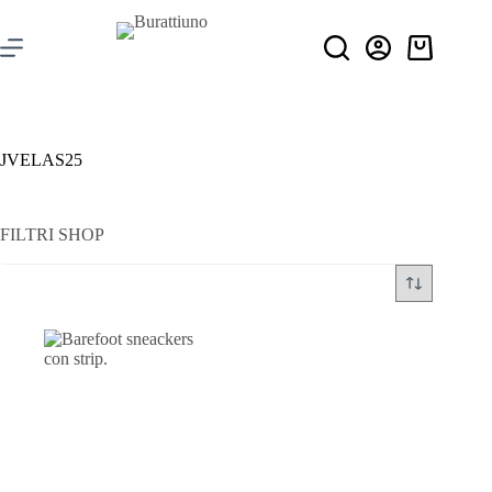
JVELAS25
FILTRI SHOP
Filtra per prezzo
Categorie
+
Stagione
+