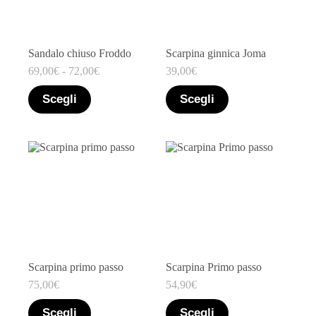
Sandalo chiuso Froddo
Scarpina ginnica Joma
69,00
€
-
72,00
€
39,00
€
Scegli
Scegli
Scarpina primo passo
Scarpina Primo passo
75,00
€
54,90
€
Scegli
Scegli