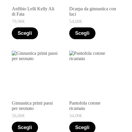
Marchio
+
Anfibio Lelli Kelly Ali
Dcarpa da ginnastica con
Taglia
+
di Fata
luci
79,90
€
54,00
€
Filtro
Scegli
Scegli
Ginnastica primi passi
Pantofola cotone
per neonato
ricamata
56,00
€
34,00
€
Scegli
Scegli