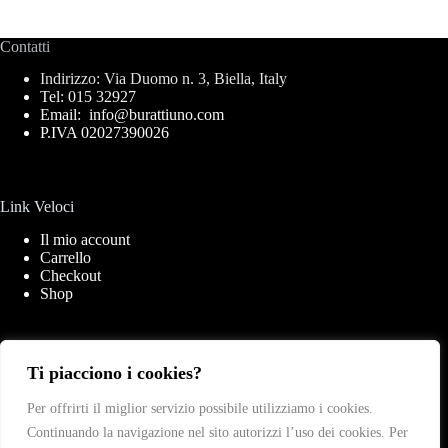
Contatti
Indirizzo: Via Duomo n. 3, Biella, Italy
Tel: 015 32927
Email: info@burattiuno.com
P.IVA 02027390026
Link Veloci
Il mio account
Carrello
Checkout
Shop
Link Importanti
Ti piacciono i cookies?
Privacy Policy
Per offrirti il miglior servizio possibile utilizziamo i cookies.
Cookies Policy
Continuando la navigazione nel sito autorizzi l’uso dei cookies. Per
Termini & Condizioni