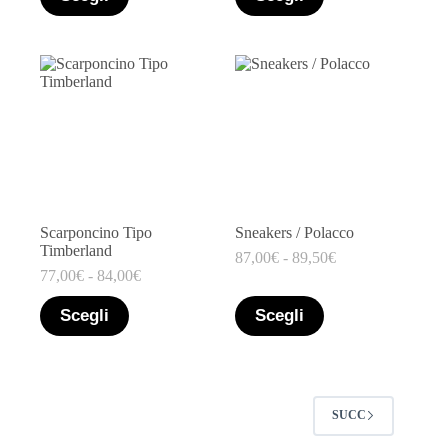
Scarponcino Tipo
Sneakers / Polacco
Timberland
87,00
€
-
89,50
€
77,00
€
-
84,00
€
Scegli
Scegli
SUCC