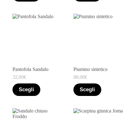
Pantofola Sandalo
Piumino sintetico
32,00
€
88,00
€
Scegli
Scegli