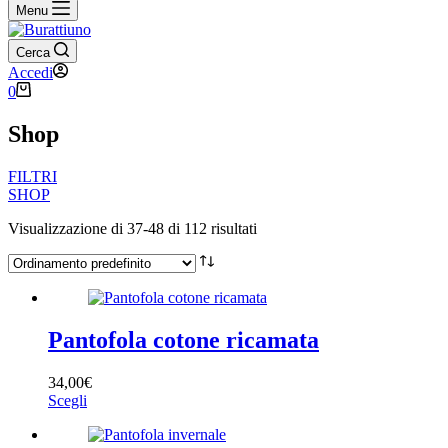
Menu
Cerca
Accedi
Carrello
0
Shop
FILTRI
SHOP
Visualizzazione di 37-48 di 112 risultati
Filtra per prezzo
Pantofola cotone ricamata
Categorie
+
34,00
€
Questo
Scegli
prodotto
Stagione
+
ha