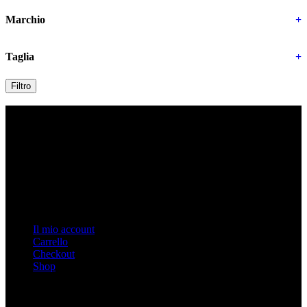
Marchio
+
Taglia
+
Filtro
Contatti
Indirizzo: Via Duomo n. 3, Biella, Italy
Tel: 015 32927
Email: info@burattiuno.com
P.IVA 02027390026
Link Veloci
Il mio account
Carrello
Checkout
Shop
Link Importanti