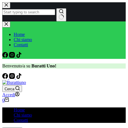
Salta
al
contenuto
Nessun
risultato
Home
Chi siamo
Contatti
Benvenuto/a su
Buratti Uno!
Cerca
Accedi
Carrello
0
Home
Chi siamo
Contatti