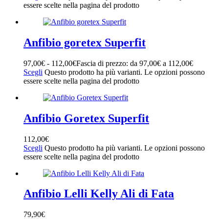
CALZATURE
(60)
essere scelte nella pagina del prodotto
OUTLET
(3)
Stagione
+
Anfibio goretex Superfit
97,00
€
-
112,00
€
Fascia di prezzo: da 97,00€ a 112,00€
AUTUNNO/INVERNO
(75)
Scegli
Questo prodotto ha più varianti. Le opzioni possono
essere scelte nella pagina del prodotto
Marchio
+
Anfibio Goretex Superfit
BIO MECANICS
(1)
BIRKENSTOCK
(1)
112,00
€
CHIARA LUCIANI
(6)
Scegli
Questo prodotto ha più varianti. Le opzioni possono
ELISIR
(7)
essere scelte nella pagina del prodotto
EMU AUSTRALIA
(5)
FRODDO
(4)
GENIUS
(1)
GEOX
(5)
Anfibio Lelli Kelly Ali di Fata
LELLY KELLY
(2)
MAYORAL
(1)
79,90
€