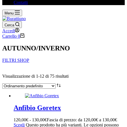
Contatti
Menu
Cerca
Accedi
Carrello
0
AUTUNNO/INVERNO
FILTRI SHOP
Filtra per prezzo
Visualizzazione di 1-12 di 75 risultati
Prezzo minimo
Prezzo massimo
Ricerca tramite testo
Categorie
+
Anfibio Goretex
120,00
€
-
130,00
€
Fascia di prezzo: da 120,00€ a 130,00€
ABBIGLIAMENTO
(12)
Scegli
Questo prodotto ha più varianti. Le opzioni possono