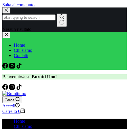
Salta al contenuto
Nessun risultato
Home
Chi siamo
Contatti
Benvenuto/a su
Buratti Uno!
Cerca
Accedi
Carrello
0
Home
Chi siamo