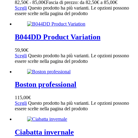
82,50
€
-
85,00
€
Fascia di prezzo: da 82,50€ a 85,00€
22
(17)
Scegli
Questo prodotto ha più varianti. Le opzioni possono
23
(15)
essere scelte nella pagina del prodotto
24
(12)
25
(9)
26
(14)
27
(16)
B044DD Product Variation
28
(18)
29
(15)
59,90
€
30
(17)
Scegli
Questo prodotto ha più varianti. Le opzioni possono
31
(17)
essere scelte nella pagina del prodotto
32
(19)
33
(23)
34
(25)
Boston professional
35
(27)
36
(23)
37
(23)
115,00
€
38
(21)
Scegli
Questo prodotto ha più varianti. Le opzioni possono
essere scelte nella pagina del prodotto
39
(15)
40
(9)
41
(4)
42
(4)
Ciabatta invernale
43
(4)