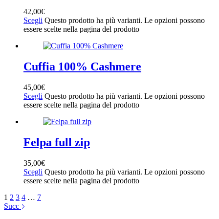
44
(4)
42,00
€
45
(3)
Scegli
Questo prodotto ha più varianti. Le opzioni possono
46
(1)
essere scelte nella pagina del prodotto
6m
(2)
12m
(2)
8C
(2)
9C
(2)
Cuffia 100% Cashmere
10C
(2)
11C
(2)
45,00
€
12C
(2)
Scegli
Questo prodotto ha più varianti. Le opzioni possono
13C
(2)
essere scelte nella pagina del prodotto
1Y
(2)
2Y
(2)
3Y
(2)
4Y
(2)
Felpa full zip
35,00
€
Scegli
Questo prodotto ha più varianti. Le opzioni possono
essere scelte nella pagina del prodotto
1
2
3
4
…
7
Succ