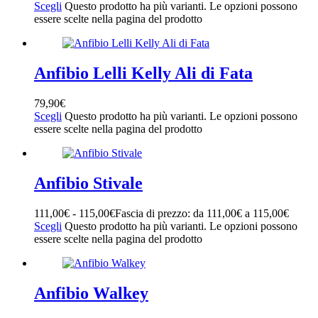
SUPER FIT
(11)
Scegli
Questo prodotto ha più varianti. Le opzioni possono
WALKEY
(5)
essere scelte nella pagina del prodotto
XTI
(5)
YOMA
(9)
YOURS
(11)
Anfibio Lelli Kelly Ali di Fata
Taglia
+
79,90
€
16a
(1)
Scegli
Questo prodotto ha più varianti. Le opzioni possono
essere scelte nella pagina del prodotto
18a
(1)
nn
(1)
3a
(11)
4a
(11)
Anfibio Stivale
5a
(11)
6a
(11)
111,00
€
-
115,00
€
Fascia di prezzo: da 111,00€ a 115,00€
7a
(11)
Scegli
Questo prodotto ha più varianti. Le opzioni possono
10a
(1)
essere scelte nella pagina del prodotto
12a
(1)
14a
(1)
18
(5)
19
(9)
Anfibio Walkey
20
(9)
21
(16)
Filtro