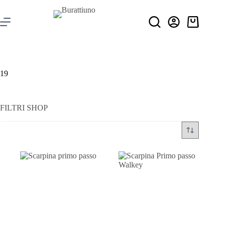
19
FILTRI SHOP
Filtra per prezzo
Categorie
+
Stagione
+