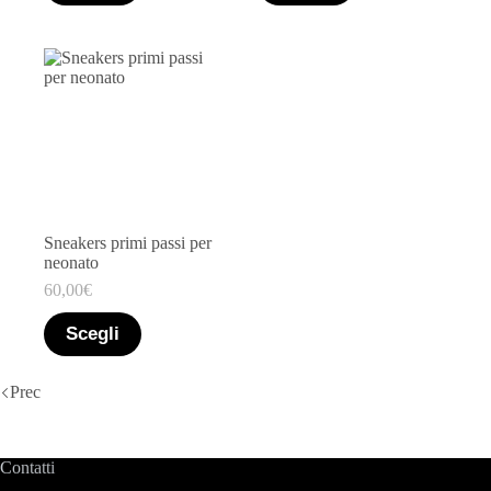
Sneakers primi passi per
neonato
60,00
€
Scegli
Prec
Contatti