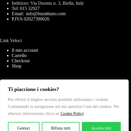
Indirizzo: Via Duomo n. 3, Biella, Italy
Tel: 015 32927
Email: info@burattiuno.com
P.IVA 02027390026
Link Veloci
Il mio account
Carrello
Checkout
Shop
Link Importanti
Ti piacciono i cookies?
Privacy Policy
Per offrirti il miglior servizio possibile utilizziamo i cookies.
Cookies Policy
Continuando la navigazione nel sito autorizzi l’uso dei cookies. Per
Termini & Condizioni
Contatti
ulteriori informazioni clicca su
Cookie Policy
Copyright © 2026 - Web Powered by
Dylog Italia S.p.A.
Gestisci
Rifiuta tutti
Accetta tutti