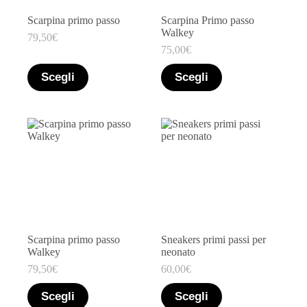
Marchio
+
Scarpina primo passo
Scarpina Primo passo
Taglia
+
Walkey
79,50
€
75,00
€
Filtro
Scegli
Scegli
Scarpina primo passo
Sneakers primi passi per
Walkey
neonato
79,50
€
60,00
€
Scegli
Scegli