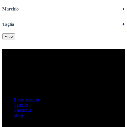
Marchio
+
Taglia
+
Filtro
Contatti
Indirizzo: Via Duomo n. 3, Biella, Italy
Tel: 015 32927
Email: info@burattiuno.com
P.IVA 02027390026
Link Veloci
Il mio account
Carrello
Checkout
Shop
Link Importanti