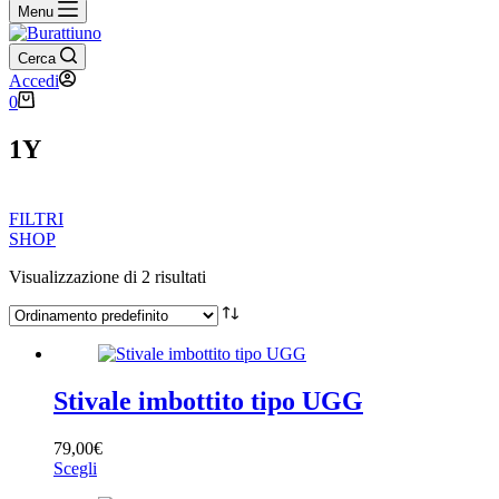
Menu
Cerca
Accedi
0
1Y
FILTRI
SHOP
Visualizzazione di 2 risultati
Filtra per prezzo
Stivale imbottito tipo UGG
Categorie
+
79,00
€
Scegli