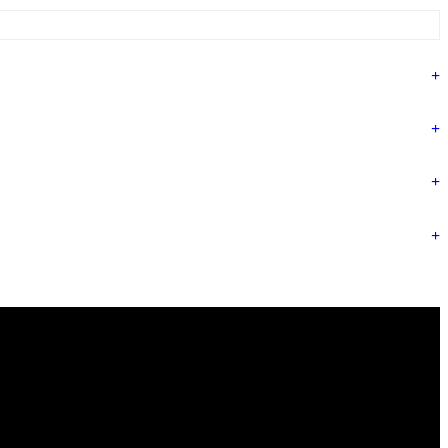
+
+
+
+