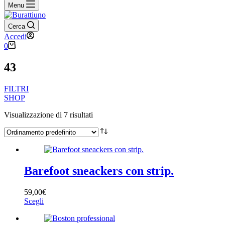
Menu
Cerca
Accedi
Carrello
0
43
FILTRI
SHOP
Visualizzazione di 7 risultati
Filtra per prezzo
Stagione
Barefoot sneackers con strip.
59,00
€
Filtro
Questo
Scegli
prodotto
ha