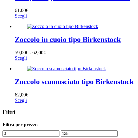
Le
prodotto
opzioni
61,00
€
possono
Questo
Scegli
essere
prodotto
scelte
ha
nella
più
pagina
varianti.
Zoccolo in cuoio tipo Birkenstock
del
Le
prodotto
opzioni
Fascia
59,00
€
-
62,00
€
possono
Questo
di
Scegli
essere
prodotto
prezzo:
scelte
ha
da
nella
più
59,00€
pagina
varianti.
a
Zoccolo scamosciato tipo Birkenstock
del
Le
62,00€
prodotto
opzioni
62,00
€
possono
Questo
Scegli
essere
prodotto
scelte
ha
Filtri
nella
più
pagina
varianti.
del
Filtra per prezzo
Le
prodotto
opzioni