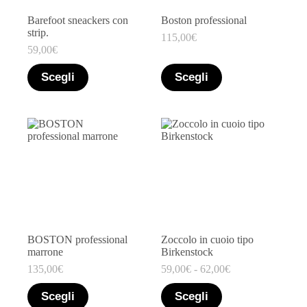
Marchio
+
Barefoot sneackers con
Boston professional
Taglia
+
strip.
115,00
€
59,00
€
Filtro
Scegli
Scegli
BOSTON professional
Zoccolo in cuoio tipo
marrone
Birkenstock
135,00
€
59,00
€
-
62,00
€
Scegli
Scegli